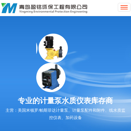
T
o
g
g
l
e
n
a
v
i
g
a
t
i
o
专业的计量泵水质仪表库存商
n
主营：美国米顿罗/帕斯菲达计量泵、计量泵配件和附件、线水质监
控仪表、加药设备