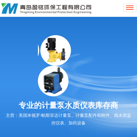
T
o
g
g
l
e
n
a
v
i
g
a
t
i
o
专业的计量泵水质仪表库存商
n
主营：美国米顿罗/帕斯菲达计量泵、计量泵配件和附件、线水质监
控仪表、加药设备