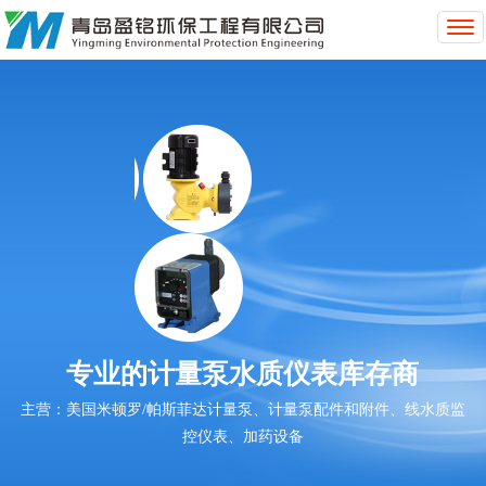
T
o
g
g
l
e
n
a
v
i
g
a
t
i
o
专业的计量泵水质仪表库存商
n
主营：美国米顿罗/帕斯菲达计量泵、计量泵配件和附件、线水质监
控仪表、加药设备