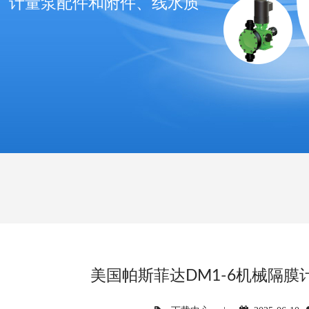
、计量泵配件和附件、线水质
美国帕斯菲达DM1-6机械隔