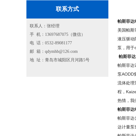
联系方式
帕斯菲达P
联系人：张经理
美国帕斯菲
手 机：13697687075（微信）
液压驱动隔
电 话：0532-89081177
泵，用于
邮 箱：qdymhb@126.com
帕斯菲达P
地 址：青岛市城阳区月河路5号
帕斯菲达计
泵AOD
流体处理
程，Ka
热情，我
帕斯菲达P
帕斯菲达
达计量泵
帕斯菲达