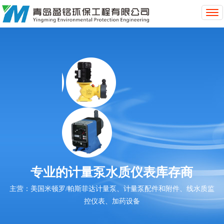
T
o
g
g
l
e
n
a
v
i
g
a
t
i
o
专业的计量泵水质仪表库存商
n
主营：美国米顿罗/帕斯菲达计量泵、计量泵配件和附件、线水质监
控仪表、加药设备